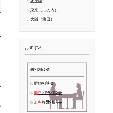
茅ヶ崎
東京（丸の内）
大阪（梅田）
おすすめ
個別相談会
離婚相談会
の
無料
相続相談会
無料
終活相談会
売