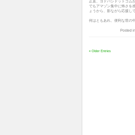
正直、ヨドバシドットコム
でもアマゾン集中に怖さを
ょうから、影ながら応援し
何はともあれ、便利な世の
Posted i
« Older Entries