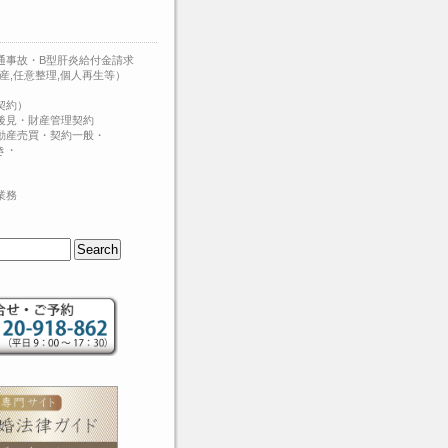
通事故・B型肝炎給付金請求
産,任意整理,個人再生等）
契約）
後見・財産管理契約
動産売買・契約一般・
き・
業務