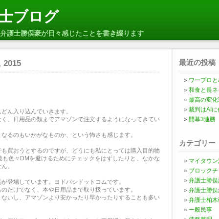
士ブログ
弁護士勝俣豪が日々感じたことを書き綴ります
最近の投稿
, 2015
ワープロとA
和食と長ネ
最高の変化
裁判はAI
んどん入り込んでいきます。
なく、日用品の類までアマゾンで注文するようになってきてい
開幕3連勝
となるのもいかがなものか、という怖さも感じます。
カテゴリー
でも買おうとするのですが、どうにも私にとっては購入目的物
後も色々DMを避けるためにチェックをはずしたりと、なかな
マイタウン
せん。
ブロックチ
弁護士勝俣
馬が登場しています。ヨドバシドットコムです。
ものだけでなく、本や日用品まで取り扱っています。
弁護士勝俣
くないし、アマゾンより安かったり早かったりすることも多い
弁護士柏木
一般民事