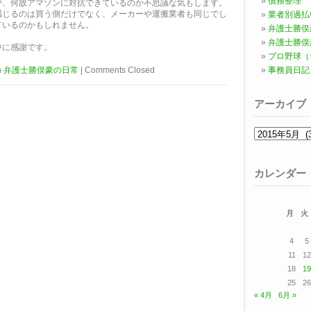
債務整理
が、何故アマゾンに対抗できているのか不思議な気もします。
感じるのは買う側だけでなく、メーカーや運搬業者も同じでし
業者別過払
ているのかもしれません。
弁護士勝俣
弁護士勝俣
中に感謝です。
プロ野球（
n
弁護士勝俣豪の日常
|
Comments Closed
事務員日記
アーカイブ
ア
ー
カ
イ
ブ
カレンダー
月
火
4
5
11
12
18
19
25
26
« 4月
6月 »