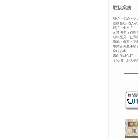
取扱業務
離婚・相続・交
債務整理(個人破
過払い金回収
企業法務（顧問
成年後見・任意
借地・借家・不
事業者倒産手続
金銭請求
書面作成代行
その他一般民事