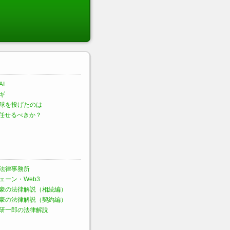
I
ギ
球を投げたのは
に任せるべきか？
法律事務所
ェーン・Web3
豪の法律解説（相続編）
豪の法律解説（契約編）
研一郎の法律解説