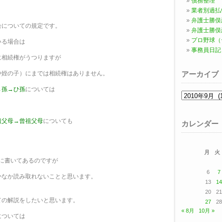
債務整理
業者別過払
弁護士勝俣
合についての規定です。
弁護士勝俣
プロ野球（
いる場合は
事務員日記
に相続権がうつりますが
や姪の子）にまでは相続権はありません。
アーカイブ
→孫→ひ孫
については
ア
ー
カ
イ
祖父母→曾祖父母
についても
ブ
カレンダー
月
火
に書いてあるのですが
6
7
かなか読み取れないことと思います。
13
14
20
21
ての解説をしたいと思います。
27
28
« 8月
10月 »
については