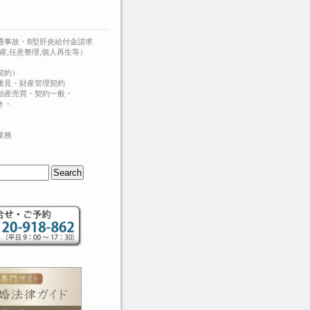
通事故・B型肝炎給付金請求
産,任意整理,個人再生等）
契約）
後見・財産管理契約
動産売買・契約一般・
き・
業務