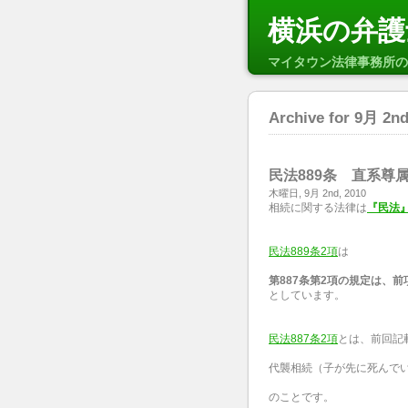
横浜の弁護
マイタウン法律事務所の
Archive for 9月 2nd
民法889条 直系尊
木曜日, 9月 2nd, 2010
相続に関する法律は
『民法
民法889条2項
は
第887条第2項の規定は、
としています。
民法887条2項
とは、前回記
代襲相続（子が先に死んでい
のことです。