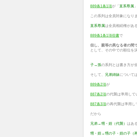
889条1条1項
が「
直系尊属
この系列は全員対象になり
直系尊属
は全員相続権があ
889条1条1項但書
で
但し、親等の異なる者の間
として、その中での順位を
子→孫
の系列とは書き方が
そして、
兄弟姉妹
について
889条2項
が
887条2項
の代襲は準用して
887条3項
の再代襲は準用し
だから
兄弟→甥・姪（代襲）
はあ
甥・姪→甥の子・姪の子（