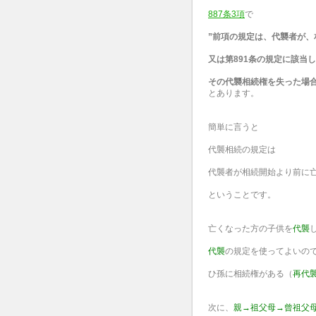
887条3項
で
”前項の規定は、代襲者が、
又は第891条の規定に該当
その代襲相続権を失った場合
とあります。
簡単に言うと
代襲相続の規定は
代襲者が相続開始より前に
ということです。
亡くなった方の子供を
代襲
代襲
の規定を使ってよいの
ひ孫に相続権がある（
再代
次に、
親→祖父母→曾祖父