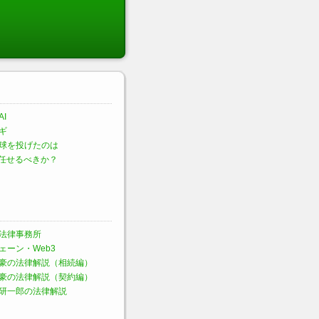
I
ギ
球を投げたのは
に任せるべきか？
法律事務所
ェーン・Web3
豪の法律解説（相続編）
豪の法律解説（契約編）
研一郎の法律解説