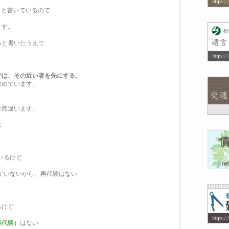
」と書いているので
ます。
ると書いたうえで
では、その近い者を先にする。
決めています。
全然違います。
は
いるけど
ていないから、再代襲はない
るけど
再代襲）
はない