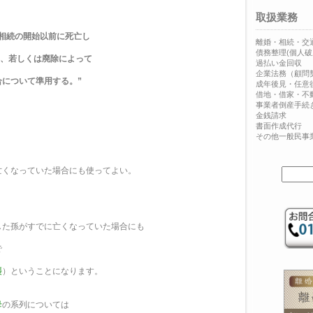
取扱業務
相続の開始以前に死亡し
離婚・相続・交
債務整理(個人破
し、若しくは廃除によって
過払い金回収
企業法務（顧問
について準用する。”
成年後見・任意
借地・借家・不
事業者倒産手続
金銭請求
書面作成代行
その他一般民事
亡くなっていた場合にも使ってよい。
した孫がすでに亡くなっていた場合にも
で
襲
）ということになります。
母
の系列については