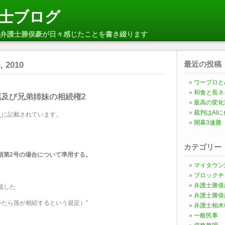
士ブログ
弁護士勝俣豪が日々感じたことを書き綴ります
最近の投稿
, 2010
ワープロとA
和食と長ネ
属及び兄弟姉妹の相続権2
最高の変化
裁判はAI
』
に記載されています。
開幕3連勝
カテゴリー
前項第2号の場合について準用する。
マイタウン
ブロックチ
弁護士勝俣
載した
弁護士勝俣
たら孫が相続するという規定）”
弁護士柏木
一般民事