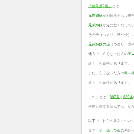
「前号第2項」
とは
兄弟姉妹
が相続権をもつ場
兄弟姉妹
が先に亡くなって
その子（つまり、甥や姪）
兄弟姉妹の孫
（つまり、甥
他方で、亡くなった方の
子
延々、相続権があります。
また、亡くなった方の
親→
延々、相続権があります。
このことは、
887条
と
889条
何度も条文を読んでも、な
以下でこれらの条文につい
まず、
子→孫→ひ孫
の系列