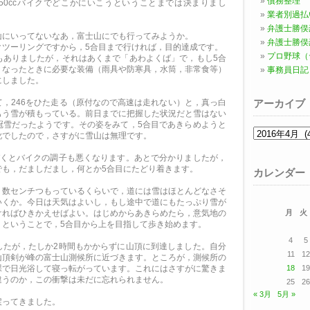
債務整理
50ccバイクでどこかにいこうということまでは決まりまし
業者別過払
弁護士勝俣
山にいってないなあ，富士山にでも行ってみようか。
弁護士勝俣
クツーリングですから，5合目まで行ければ，目的達成です。
プロ野球（
もありましたが，それはあくまで「あわよくば」で，もし5合
くなったときに必要な装備（雨具や防寒具，水筒，非常食等）
事務員日記
にしました。
，246をひた走る（原付なので高速は走れない）と，真っ白
アーカイブ
もう雪が積もっている。前日までに把握した状況だと雪はない
冠雪だったようです。その姿をみて，5合目であきらめようと
ア
靴でしたので，さすがに雪山は無理です。
ー
カ
づくとバイクの調子も悪くなります。あとで分かりましたが，
イ
でも，だましだまし，何とか5合目にたどり着きます。
ブ
カレンダー
，数センチつもっているくらいで，道には雪はほとんどなさそ
いくか。今日は天気はよいし，もし途中で道にもたっぷり雪が
ければひきかえせばよい。はじめからあきらめたら，意気地の
月
火
。ということで，5合目から上を目指して歩き始めます。
4
5
したが，たしか2時間もかからずに山頂に到達しました。自分
11
12
山頂剣が峰の富士山測候所に近づきます。ところが，測候所の
裸で日光浴して寝っ転がっています。これにはさすがに驚きま
18
19
違うのか，この衝撃は未だに忘れられません。
25
26
« 3月
5月 »
戻ってきました。