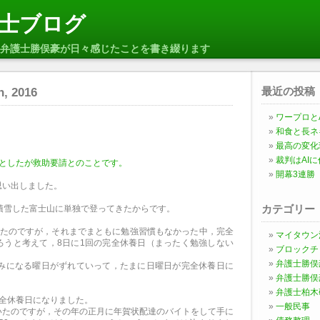
士ブログ
弁護士勝俣豪が日々感じたことを書き綴ります
最近の投稿
h, 2016
ワープロとA
和食と長ネ
最高の変化
裁判はAI
うとしたが救助要請とのことです。
開幕3連勝
思い出しました。
カテゴリー
積雪した富士山に単独で登ってきたからです。
ったのですが，それまでまともに勉強習慣もなかった中，完全
マイタウン
ろうと考えて，8日に1回の完全休養日（まったく勉強しない
ブロックチ
弁護士勝俣
休みになる曜日がずれていって，たまに日曜日が完全休養日に
弁護士勝俣
弁護士柏木
完全休養日になりました。
一般民事
いたのですが，その年の正月に年賀状配達のバイトをして手に