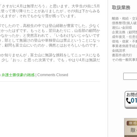
「さすがに4月は無理だろう」と思います。大学生の頃に5月
取扱業務
に登って滑り降りたことがありましたが，その頃は下からみる
みえますが，それでもかなり雪が残っています。
離婚・相続・交
債務整理(個人破
部でしたので，高校生の中では登山経験が豊富でした。少なく
過払い金回収
なかったはずです。もっとも，翌日あたりに，山岳部の顧問か
企業法務（顧問
いなかったか」と突然言われて，「いるわけないじゃないです
成年後見・任意
時，部として無届けの登山や単独登山は禁止ということになっ
借地・借家・不
ぜ，顧問も富士山にいたのか，偶然とはおそろしいものです。
事業者倒産手続
金銭請求
のか知りませんが，富士山に無謀な挑戦をしてニュースになる
書面作成代行
，少し「おっ」と思った次第です。でも，やはり4月は無謀だ
その他一般民事
n
弁護士勝俣豪の雑感
|
Comments Closed