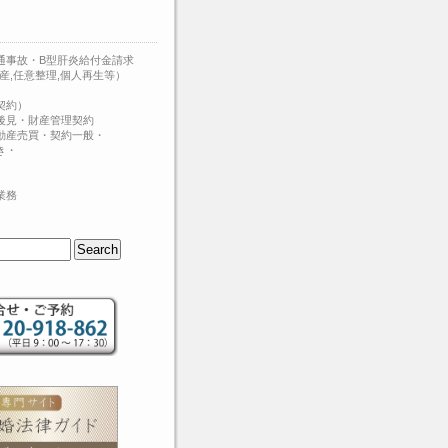
通事故・B型肝炎給付金請求
産,任意整理,個人再生等）
契約）
後見・財産管理契約
動産売買・契約一般・
き・
業務