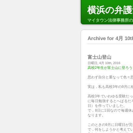
横浜の弁護
マイタウン法律事務所の
Archive for 4月 10t
富士山登山
日曜日, 4月 10th, 2016
高校2年生が富士山に登ろ
思わず自分と重なって色々
実は，私も高校3年の9月に
高校3年でいわゆる受験だ
に毎日勉強するとへばるだ
日）を作っていました。
で，8日に1回なので毎週
なります。
このときの9月に日曜日が
で，何をしようかと考えて