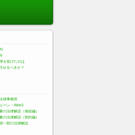
I
ギ
球を投げたのは
に任せるべきか？
法律事務所
ェーン・Web3
豪の法律解説（相続編）
豪の法律解説（契約編）
研一郎の法律解説