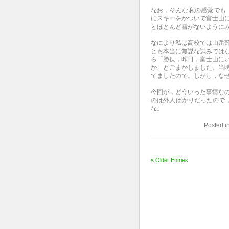
なお，そんな私の感覚でも
にスキーをかついで富士山
とほとんど雪がないように
なにより私は高校では山岳
とも本当に無謀な試みでは
ら「勝俣，昨日，富士山に
か」とごまかしました。当
てましたので。しかし，な
今回が，どういった事情な
のは外人ばかりだったので
な。
Posted i
« Older Entries