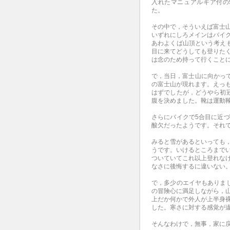
入れたマニュアルギア付の
た。
その中で，そういえば富士
いずれにしろメインはバイ
あわよくば山頂という考え
目に来てどうしても登りた
は念のため持って行くこと
で，当日，富士山に向かって
の富士山が現れます。えっ
はずでしたが，どうやら初
腹を決めました。靴は運動
さらにバイクで5合目に近
酸欠だったようです。それ
みると雪があるといっても
うです。いけるところまで
ついていてこれ以上登れな
なさに後悔するに違いない
で，多少のエイヤもありま
の冒険心に満足しながら，
上だか何かで外人が上半身
した。寒さに対する感覚が
そんなわけで，無事，家に