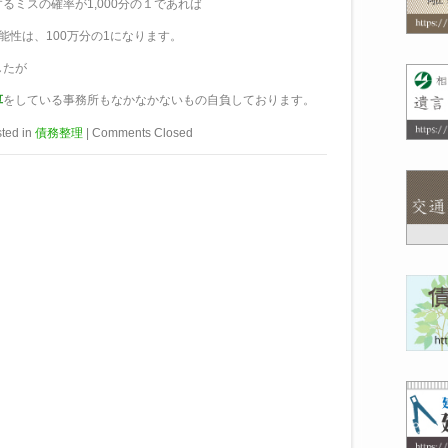
るミスの確率が1,000分の１であれば
能性は、100万分の1になります。
したが
算
をしている事務所もなかなかないもの自負しております。
ted in
債務整理
|
Comments Closed