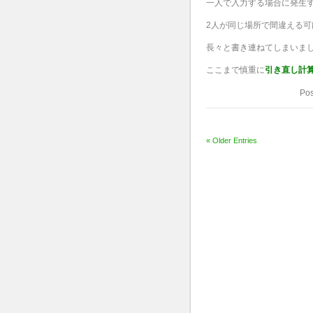
一人で入力する場合に発生す
2人が同じ場所で間違える可
長々と書き連ねてしまいま
ここまで慎重に
引き直し計
Pos
« Older Entries