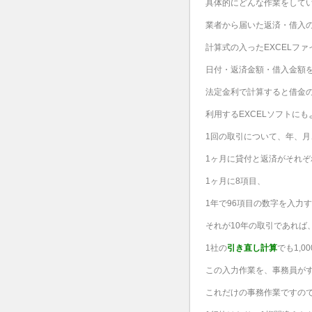
具体的にどんな作業をして
業者から届いた返済・借入
計算式の入ったEXCELファ
日付・返済金額・借入金額
法定金利で計算すると借金
利用するEXCELソフトに
1回の取引について、年、月
1ヶ月に貸付と返済がそれぞ
1ヶ月に8項目、
1年で96項目の数字を入力
それが10年の取引であれば
1社の
引き直し計算
でも1,
この入力作業を、事務員が
これだけの事務作業ですの