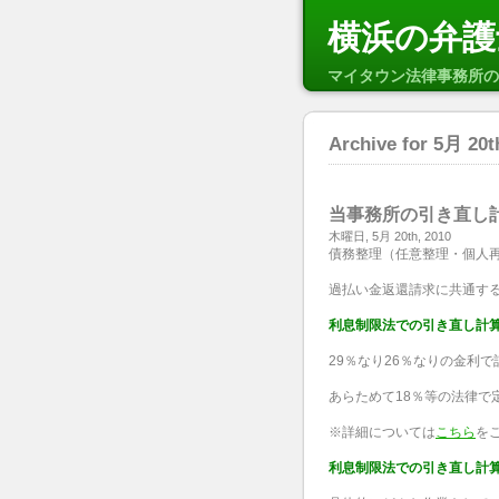
横浜の弁護
マイタウン法律事務所の
Archive for 5月 20t
当事務所の引き直し
木曜日, 5月 20th, 2010
債務整理（任意整理・個人
過払い金返還請求に共通す
利息制限法での引き直し計
29％なり26％なりの金利
あらためて18％等の法律で
※詳細については
こちら
を
利息制限法での引き直し計