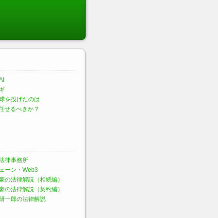
I
ギ
球を投げたのは
に任せるべきか？
法律事務所
ェーン・Web3
豪の法律解説（相続編）
豪の法律解説（契約編）
研一郎の法律解説