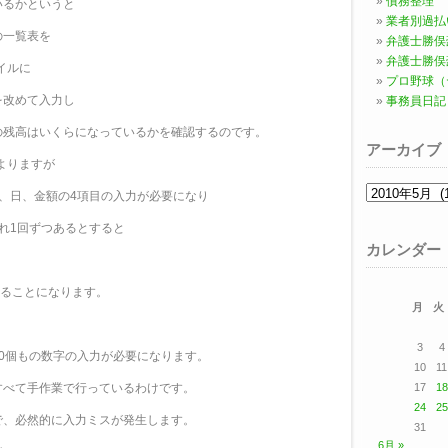
債務整理
いるかというと
業者別過払
の一覧表を
弁護士勝俣
弁護士勝俣
イルに
プロ野球（
を改めて入力し
事務員日記
の残高はいくらになっているかを確認するのです。
アーカイブ
もよりますが
ア
、日、金額の4項目の入力が必要になり
ー
カ
れ1回ずつあるとすると
イ
ブ
カレンダー
することになります。
月
火
、
3
4
000個もの数字の入力が必要になります。
10
11
すべて手作業で行っているわけです。
17
18
24
25
で、必然的に入力ミスが発生します。
31
6月 »