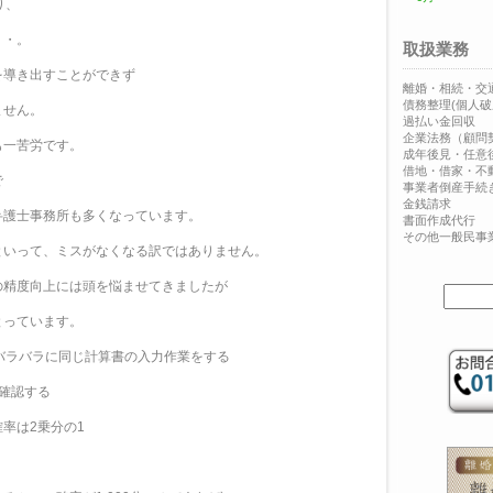
り、
・・。
取扱業務
を導き出すことができず
離婚・相続・交
債務整理(個人破
ません。
過払い金回収
企業法務（顧問
も一苦労です。
成年後見・任意
借地・借家・不
で
事業者倒産手続
金銭請求
弁護士事務所も多くなっています。
書面作成代行
その他一般民事
といって、ミスがなくなる訳ではありません。
の精度向上には頭を悩ませてきましたが
とっています。
バラバラに同じ計算書の入力作業をする
確認する
率は2乗分の1