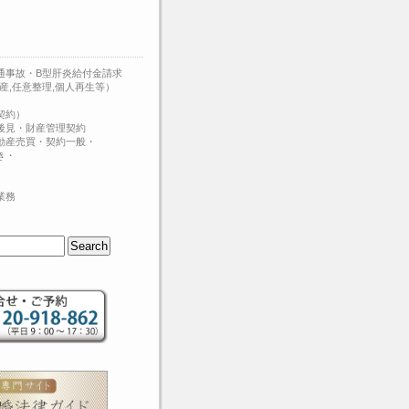
通事故・B型肝炎給付金請求
産,任意整理,個人再生等）
契約）
後見・財産管理契約
動産売買・契約一般・
き・
業務