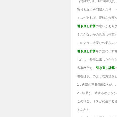
1行抜けたり、1桁間違えた
貸付と返済を間違えたり・
ミスがあれば、正確な金額
引き直し計算
の意味があり
ミスがないかの見直し作業
このように大変な作業なの
引き直し計算
を外注に出す
しかし、外注に出したから
当事務所も、
引き直し計算
現在は以下のような方法を
1．内部の事務職員2名が、
2．結果が一致するかどうか
この場合、ミスが発生する確
すなわち