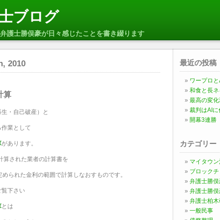
士ブログ
弁護士勝俣豪が日々感じたことを書き綴ります
最近の投稿
h, 2010
ワープロとA
和食と長ネ
計算
最高の変化
裁判はAI
再生・自己破産）と
開幕3連勝
る作業として
カテゴリー
算
があります。
で計算された業者の計算書を
マイタウン
ブロックチ
定められた金利の範囲で計算しなおすものです。
弁護士勝俣
ご覧下さい
弁護士勝俣
弁護士柏木
算
とは
一般民事