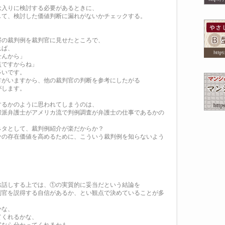
念入りに検討する必要があるときに、
して、検討した価値判断に漏れがないかチェックする。
審の裁判例を裁判官に見せたところで、
れば、
せんから」
点ですからね」
多いです。
方がいますから、他の裁判官の判断を参考にしたがる
がします。
するかのように思われてしまうのは、
際派弁護士がアメリカ流で判例調査が弁護士の仕事であるかの
？
ネタとして、裁判例紹介が楽だからか？
分の存在価値を高めるために、こういう裁判例を知らないよう
お話しする上では、①の実質的に妥当だという結論を
判官を説得する自信があるか、とい観点で決めていることが多
かな、
てくれるかな、