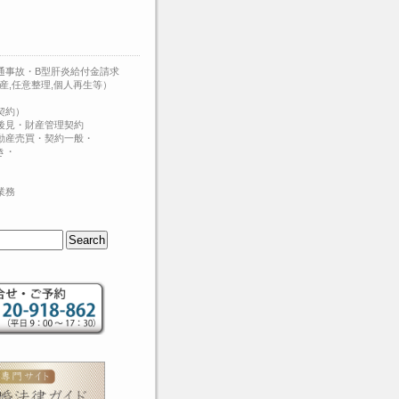
通事故・B型肝炎給付金請求
産,任意整理,個人再生等）
契約）
後見・財産管理契約
動産売買・契約一般・
き・
業務