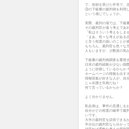
で、依頼を受けた件等で、
③の下級審の裁判例を利用
という感じでしょうか。
実際、裁判の場では、下級
その裁判官が違う考えであ
「私はそういう考えをしま
「まあ、色々な考えがある
と言う程度の扱いのことが
もちろん、裁判官も色々な
人もいますが、少数派の気
下級審の裁判例調査を重視
日本の裁判経験が少ない国
ように吹聴しているからか
ホームページの情報を出す
情報収集が好きな人が、自
じゃ弁護士失格だね！
何て言っているからか？
よく分かりません。
私自身は、事件の見通しを
自分がどの程度の確率で裁
いです。
大半の裁判官を説得できる
半分位の裁判官なら分かっ