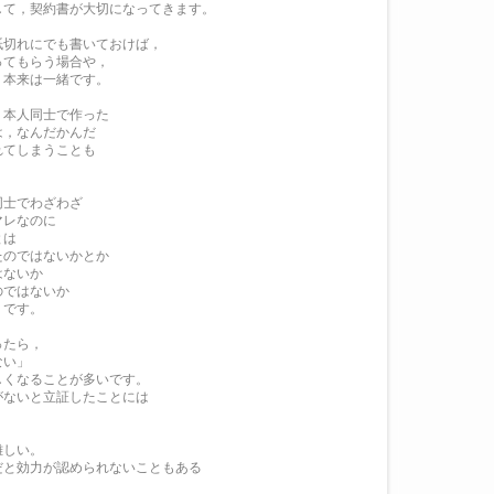
して，契約書が大切になってきます。
紙切れにでも書いておけば，
ってもらう場合や，
，本来は一緒です。
，本人同士で作った
は，なんだかんだ
れてしまうことも
同士でわざわざ
マレなのに
とは
たのではないかとか
はないか
のではないか
うです。
ったら，
ない」
しくなることが多いです。
がないと立証したことには
。
難しい。
だと効力が認められないこともある