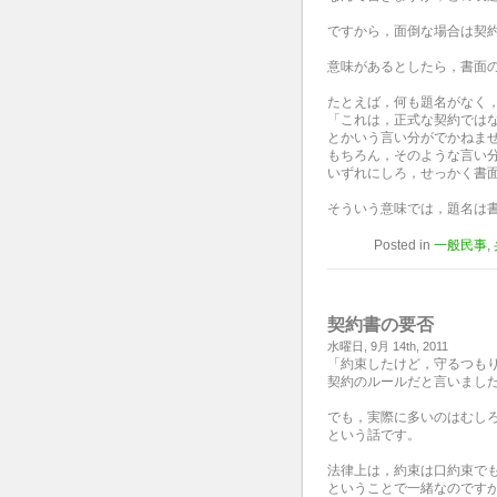
ですから，面倒な場合は契
意味があるとしたら，書面
たとえば，何も題名がなく
「これは，正式な契約では
とかいう言い分がでかねま
もちろん，そのような言い
いずれにしろ，せっかく書
そういう意味では，題名は
Posted in
一般民事
,
契約書の要否
水曜日, 9月 14th, 2011
「約束したけど，守るつも
契約のルールだと言いまし
でも，実際に多いのはむし
という話です。
法律上は，約束は口約束で
ということで一緒なのです