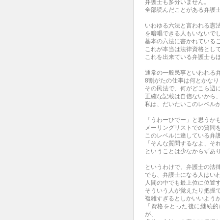
弁護士も多分いません。
全部読んだことがある弁護
いわゆる六法と言われる憲
を暗唱できる人もいないで
基本の六法に書かれている
これが本当は法律資格とし
これを出来ている弁護士も
通常の一般民事といわれる
8割がたの仕事は何とかなり
その民法で、何がどこら辺
正確な記載は自信ないから
私は、だいたいこのレベル
「うわーひでー」と思うか
メーリングリストでの質問
このレベルに達している弁
「そんな質問するなよ、そ
ということは少なからずあ
というわけで、弁護士の法
でも、弁護士になる人はい
人間の中でも最上位に位置
そういう人が覚えたり把握
複雑すぎるとしかいいよう
「資格をとった後に継続的
が、