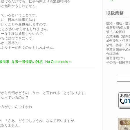
し続けるだけでも、仕事時間よりも勉強時間を
いと無理かもしれません。
取扱業務
っているということです。
うに、日本の民事司法は
離婚・相続・交
ていくことを最優先しますので、
債務整理(個人破
ことが多いからかもしれません。
過払い金回収
キーな手段は通用しないので、
企業法務（顧問
勝ちに結びつきにくく、
成年後見・任意
いかに説得的に
借地・借家・不
エネルギーが向くのかもしれません。
事業者倒産手続
金銭請求
書面作成代行
般民事
,
弁護士勝俣豪の雑感
|
No Comments »
その他一般民事
者から判例がどうのこうの、と言われることがあります。
うなっているのか？
仕方がないんですかね
で、「さあ、どうでしょうね」なんて言いますが、
はありません。