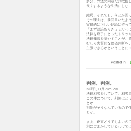
多分、六法の内容だけ把握
長くするような生活にしな
結局、それでも、何とか回
その理由は、前回書いたよ
実質的に正しい結論に持っ
「まず結論ありき 」という
法律を逆手にとったトリッ
法律知識を増やすことが、
むしろ実質的な価値判断を
主張できるかということに
Posted in
一
判例。判例。
木曜日, 11月 24th, 2011
法律相談をしていて、相談
この件について、判例はど
とか
判例がそうなんているので
とか。
まあ、正直どうでもよいの
別にごまかしているわけで