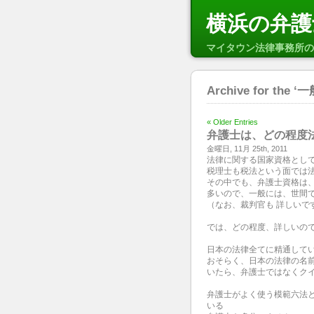
横浜の弁護
マイタウン法律事務所の
Archive for the ‘
« Older Entries
弁護士は、どの程度
金曜日, 11月 25th, 2011
法律に関する国家資格とし
税理士も税法という面では
その中でも、弁護士資格は
多いので、一般には、世間
（なお、裁判官も 詳しいで
では、どの程度、詳しいの
日本の法律全てに精通して
おそらく、日本の法律の名
いたら、弁護士ではなくク
弁護士がよく使う模範六法
いる