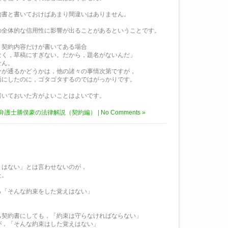
約書と書いておけばあまり間違いはありません。
の全体的な信用性に影響が出ることがあるということです。
，契約内容だけが書いてある場合
なく，草稿にすぎない。だから，題名がないんだ」
せん。
分が通るかどうかは，他の諸々の事情次第ですが，
面にしたのに，ゴタゴタするのではがっかりです。
書いておいた方がよいことはよいです。
弁護士勝俣豪の法律解説（契約編）
|
No Comments »
りはない」とは言わせないのが，
た。
ろ「そんな約束をした覚えはない」
も契約書にしても，「約束は守らなければならない」
が，「そんな約束はした覚えはない」