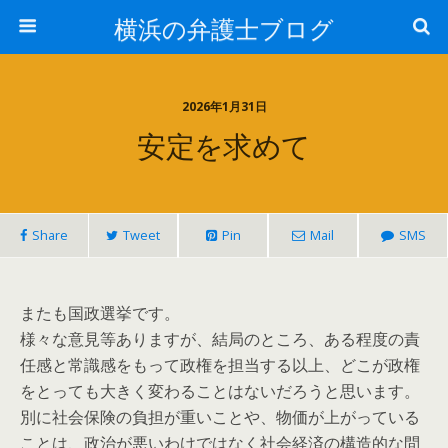
横浜の弁護士ブログ
2026年1月31日
安定を求めて
Share
Tweet
Pin
Mail
SMS
またも国政選挙です。
様々な意見等ありますが、結局のところ、ある程度の責
任感と常識感をもって政権を担当する以上、どこが政権
をとっても大きく変わることはないだろうと思います。
別に社会保険の負担が重いことや、物価が上がっている
ことは、政治が悪いわけではなく社会経済の構造的な問