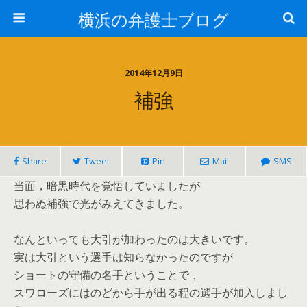
横浜の弁護士ブログ
2014年12月9日
補強
Share
Tweet
Pin
Mail
SMS
当面，暗黒時代を覚悟していましたが
思わぬ補強で光がみえてきました。
なんといっても大引が加わったのは大きいです。
実は大引という選手は知らなかったのですが
ショートの守備の名手ということで，
スワローズにはのどから手が出る程の選手が加入しまし